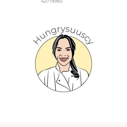
42779980