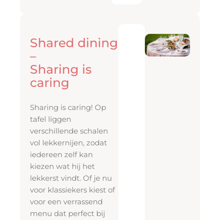
€
32.5
Shared dining
p.p
–
Sharing is
V
caring
a
n
Sharing is caring! Op
a
tafel liggen
f
verschillende schalen
6
vol lekkernijen, zodat
p
iedereen zelf kan
e
kiezen wat hij het
r
lekkerst vindt. Of je nu
voor klassiekers kiest of
s
voor een verrassend
o
menu dat perfect bij
n