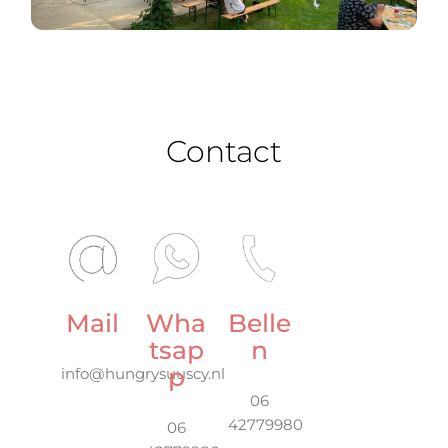
Contact
Mail
Wha
Belle
tsap
n
p
info@hungrysuuscy.nl
06
42779980
06