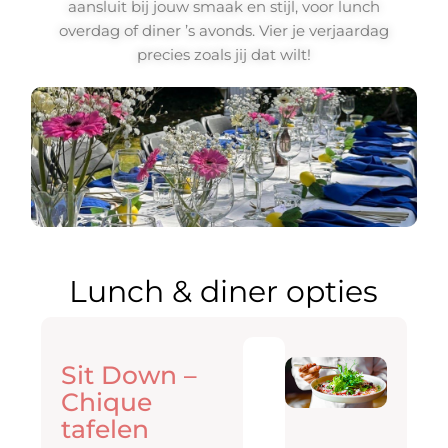
aansluit bij jouw smaak en stijl, voor lunch
overdag of diner ’s avonds. Vier je verjaardag
precies zoals jij dat wilt!
Lunch & diner opties
€
42.5
Sit Down –
p.p
Chique
tafelen
V