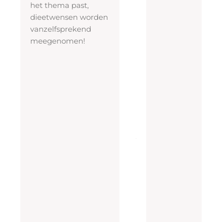
het thema past,
e
dieetwensen worden
n
vanzelfsprekend
meegenomen!
6
gerechten
als
basis,
maar
wil
je
meer?
Geen
probleem!
De
prijs