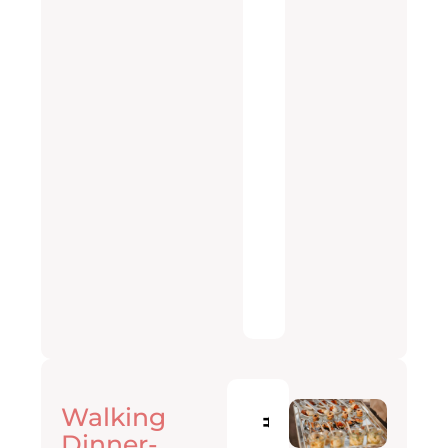
Gepersonaliseerde
menukaartjes
Tijdsduur:
2,5
-
3
uur
OFFERTE
AANVRAGEN
€
45
Walking
p.p
Dinner-