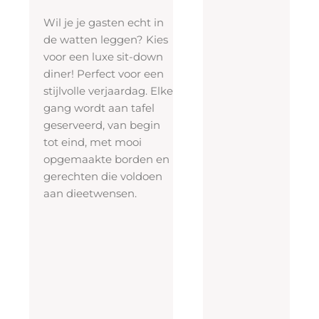
a
Wil je je gasten echt in
n
de watten leggen? Kies
a
voor een luxe sit-down
f
diner! Perfect voor een
6
stijlvolle verjaardag. Elke
p
gang wordt aan tafel
e
geserveerd, van begin
tot eind, met mooi
r
opgemaakte borden en
s
gerechten die voldoen
o
aan dieetwensen.
n
e
n
3
gangen