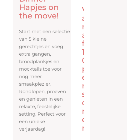
Hapjes on
V
the move!
a
n
Start met een selectie
a
van 5 kleine
f
gerechtjes en voeg
1
extra gangen,
0
broodplankjes en
p
mocktails toe voor
e
nog meer
smaakplezier.
r
Rondlopen, proeven
s
en genieten in een
o
relaxte, feestelijke
n
setting. Perfect voor
e
een unieke
n
verjaardag!