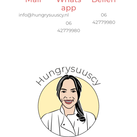
app
info@hungrysuuscy.nl
06
42779980
06
42779980