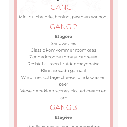
GANG 1
Mini quiche brie, honing, pesto en walnoot
GANG 2
Etagère
Sandwiches
Classic komkommer roomkaas
Zongedroogde tomaat capresse
Rosbief citroen kruidenmayonaise
Blini avocado garnaal
Wrap met cottage cheese, pindakaas en
peer
Verse gebakken scones clotted cream en
jam
GANG 3
Etagère
Vanille cupcake vanille botercréme