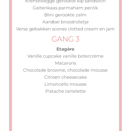
Krentewegge gerookte kip sandwich
Geitenkaas parmaham perzik
Blini gerookte zalm
Aardbei broodrolletje
Verse gebakken scones clotted cream en jam
GANG 3
Etagère
Vanille cupcake vanille botercréme
Macarons
Chocolade brownie, chocolade mousse
Citroen cheesecake
Limoncello mousse
Pistache tartelette