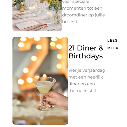
voor speciale
momenten tot een
droomdiner op jullie
bruiloft.
LEES
21 Diner &
MEER
Birthdays
Vier je verjaardag
met een heerlijk
diner en een
thema in stijl.