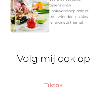
tijdens onze
kookworkshop, solo of
met vrienden,
en kies
je favoriete thema!
Volg mij ook op
Tiktok